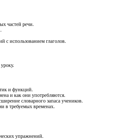
ых частей речи.
.
й с использованием глаголов.
 уроку.
стик и функций.
мена и как они употребляются.
сширение словарного запаса учеников.
ми в требуемых временах.
ических упражнений.