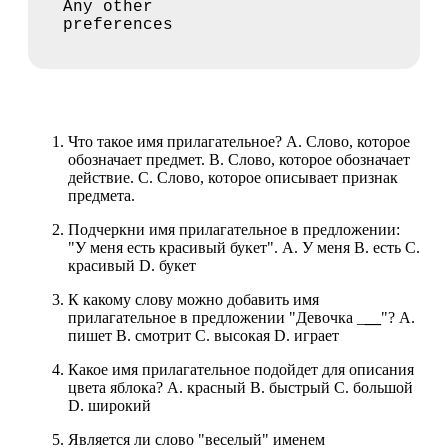
Any other
preferences
Что такое имя прилагательное? A. Слово, которое
обозначает предмет. B. Слово, которое обозначает
действие. C. Слово, которое описывает признак
предмета.
Подчеркни имя прилагательное в предложении:
"У меня есть красивый букет". A. У меня B. есть C.
красивый D. букет
К какому слову можно добавить имя
прилагательное в предложении "Девочка _
__
"? A.
пишет B. смотрит C. высокая D. играет
Какое имя прилагательное подойдет для описания
цвета яблока? A. красный B. быстрый C. большой
D. широкий
Является ли слово "веселый" именем