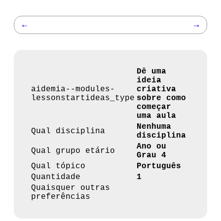
←
→
Dê uma
ideia
aidemia--modules-
criativa
lessonstartideas_type
sobre como
começar
uma aula
Nenhuma
Qual disciplina
disciplina
Ano ou
Qual grupo etário
Grau 4
Qual tópico
Português
Quantidade
1
Quaisquer outras
preferências