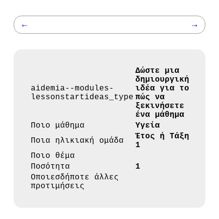
←
→
Δώστε μια
δημιουργική
aidemia--modules-
ιδέα για το
lessonstartideas_type
πώς να
ξεκινήσετε
ένα μάθημα
Ποιο μάθημα
Υγεία
Έτος ή Τάξη
Ποια ηλικιακή ομάδα
1
Ποιο θέμα
Ποσότητα
1
Οποιεσδήποτε άλλες
προτιμήσεις