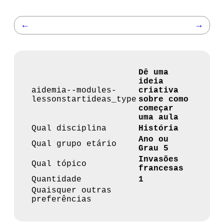
←
→
Dê uma
ideia
aidemia--modules-
criativa
lessonstartideas_type
sobre como
começar
uma aula
Qual disciplina
História
Ano ou
Qual grupo etário
Grau 5
Invasões
Qual tópico
francesas
Quantidade
1
Quaisquer outras
preferências