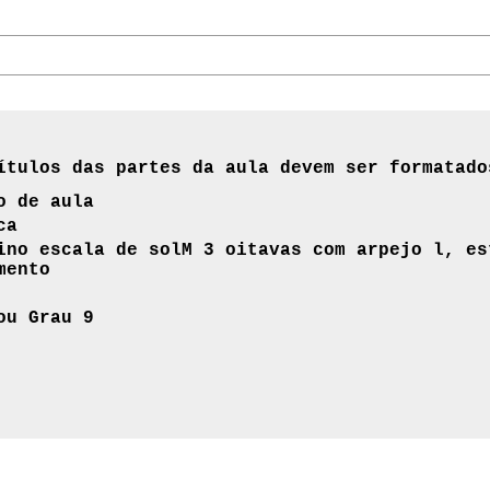
ítulos das partes da aula devem ser formatado
o de aula
ca
ino escala de solM 3 oitavas com arpejo l, es
mento
ou Grau 9