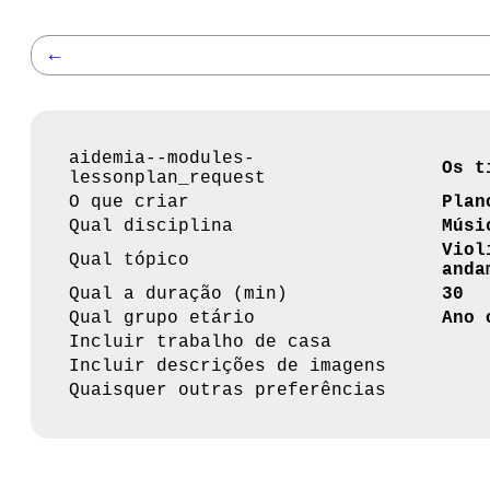
←
aidemia--modules-
Os t
lessonplan_request
O que criar
Plan
Qual disciplina
Músi
Viol
Qual tópico
anda
Qual a duração (min)
30
Qual grupo etário
Ano 
Incluir trabalho de casa
Incluir descrições de imagens
Quaisquer outras preferências