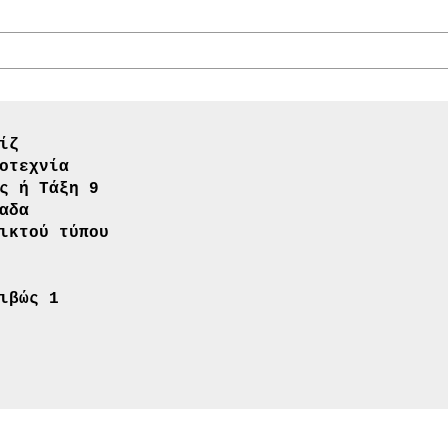
ίζ
οτεχνία
ς ή Τάξη 9
αδα
ικτού τύπου
ιβώς 1