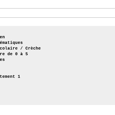
en
ématiques
colaire / Crèche
re de 0 à 5
es
tement 1