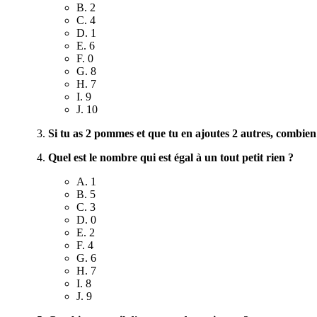
B. 2
C. 4
D. 1
E. 6
F. 0
G. 8
H. 7
I. 9
J. 10
Si tu as 2 pommes et que tu en ajoutes 2 autres, combie
Quel est le nombre qui est égal à un tout petit rien ?
A. 1
B. 5
C. 3
D. 0
E. 2
F. 4
G. 6
H. 7
I. 8
J. 9