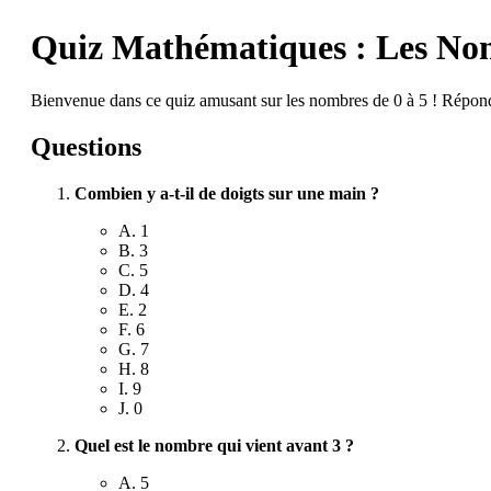
Quiz Mathématiques : Les Nom
Bienvenue dans ce quiz amusant sur les nombres de 0 à 5 ! Répond
Questions
Combien y a-t-il de doigts sur une main ?
A. 1
B. 3
C. 5
D. 4
E. 2
F. 6
G. 7
H. 8
I. 9
J. 0
Quel est le nombre qui vient avant 3 ?
A. 5