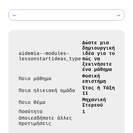
←
→
Δώστε μια
δημιουργική
aidemia--modules-
ιδέα για το
lessonstartideas_type
πώς να
ξεκινήσετε
ένα μάθημα
Φυσική
Ποιο μάθημα
επιστήμη
Έτος ή Τάξη
Ποια ηλικιακή ομάδα
11
Μηχανική
Ποιο θέμα
Στερεού
Ποσότητα
1
Οποιεσδήποτε άλλες
προτιμήσεις