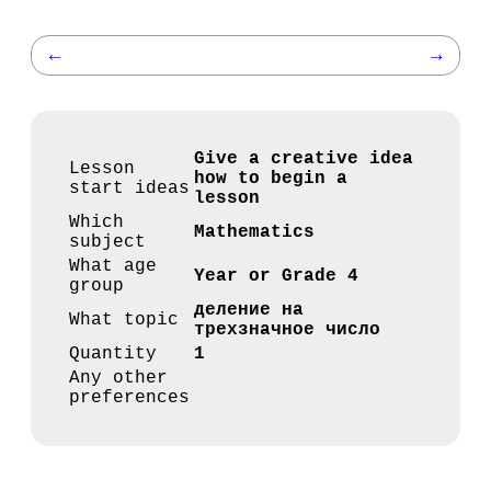
←
→
Give a creative idea
Lesson
how to begin a
start ideas
lesson
Which
Mathematics
subject
What age
Year or Grade 4
group
деление на
What topic
трехзначное число
Quantity
1
Any other
preferences