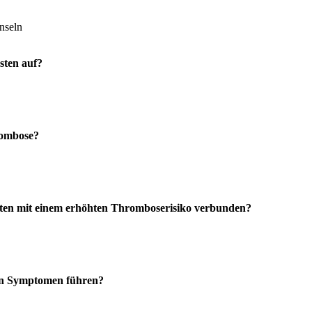
nnseln
sten auf?
rombose?
gsten mit einem erhöhten Thromboserisiko verbunden?
en Symptomen führen?