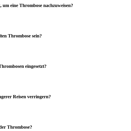
et, um eine Thrombose nachzuweisen?
lten Thrombose sein?
Thrombosen eingesetzt?
gerer Reisen verringern?
i der Thrombose?