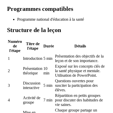
Programmes compatibles
Programme national d'éducation à la santé
Structure de la leçon
Numéro
Titre de
de
Durée
Détails
l'étape
l'étape
Présentation des objectifs de la
1
Introduction
5 min
leçon et de son importance.
Exposé sur les concepts clés de
Présentation
10
2
la santé physique et mentale.
théorique
min
Utilisation de PowerPoint.
Questions ouvertes pour
Discussion
3
5 min
susciter la participation des
interactive
élèves.
Répartition en petits groupes
Activité de
4
7 min
pour discuter des habitudes de
groupe
vie saines.
Chaque groupe partage un
Mise en