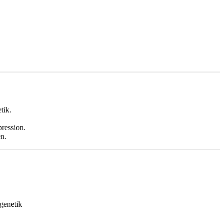
tik.
ression.
n.
genetik