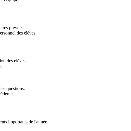
aires prévues.
personnel des élèves.
tion des élèves.
.
des questions.
cédente.
nts importants de l'année.
.