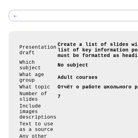
←
Create a list of slides wi
Presentation
list of key information po
draft
must be formatted as headi
Which
No subject
subject
What age
Adult courses
group
What topic
Отчёт о работе школьного р
Number of
7
slides
Include
images
descriptions
Text to use
as a source
Any other