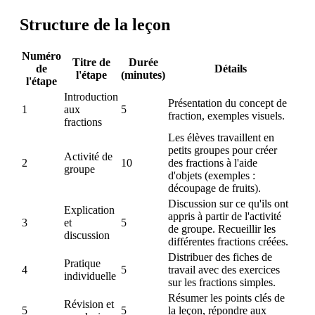
Structure de la leçon
Numéro
Titre de
Durée
de
Détails
l'étape
(minutes)
l'étape
Introduction
Présentation du concept de
1
aux
5
fraction, exemples visuels.
fractions
Les élèves travaillent en
petits groupes pour créer
Activité de
2
10
des fractions à l'aide
groupe
d'objets (exemples :
découpage de fruits).
Discussion sur ce qu'ils ont
Explication
appris à partir de l'activité
3
et
5
de groupe. Recueillir les
discussion
différentes fractions créées.
Distribuer des fiches de
Pratique
4
5
travail avec des exercices
individuelle
sur les fractions simples.
Résumer les points clés de
Révision et
5
5
la leçon, répondre aux